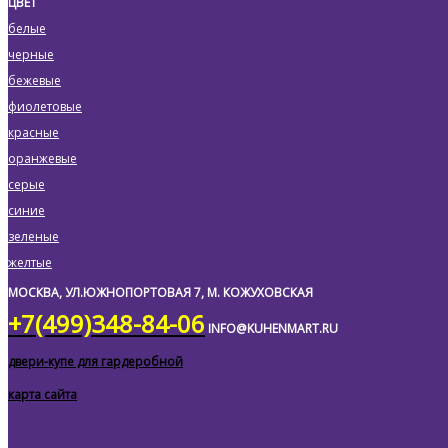
ЦВЕТ
белые
черные
бежевые
фиолетовые
красные
оранжевые
серые
синие
зеленые
желтые
МОСКВА, УЛ.ЮЖНОПОРТОВАЯ 7, М. КОЖУХОВСКАЯ
+7(499)348-84-06
INFO@KUHENMART.RU
двери-купе для гардеробной
карта сайта