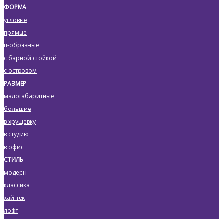
ФОРМА
угловые
прямые
п-образные
с барной стойкой
с островом
РАЗМЕР
малогабаритные
большие
в хрущевку
в студию
в офис
СТИЛЬ
модерн
классика
хай-тек
лофт