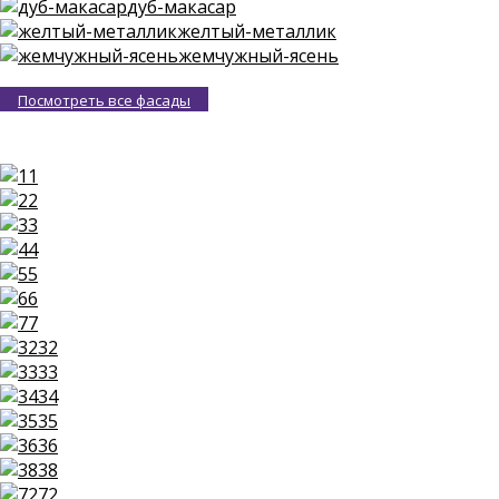
дуб-макасар
желтый-металлик
жемчужный-ясень
Посмотреть все фасады
1
2
3
4
5
6
7
32
33
34
35
36
38
72