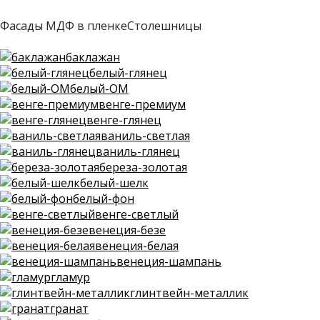
Фасады МДФ в пленке
Столешницы
баклажан
белый-глянец
белый-ОМ
венге-премиум
венге-глянец
ваниль-светлая
ваниль-глянец
береза-золотая
белый-шелк
белый-фон
венге-светлый
венеция-безе
венеция-белая
венеция-шампань
гламур
глинтвейн-металлик
гранат