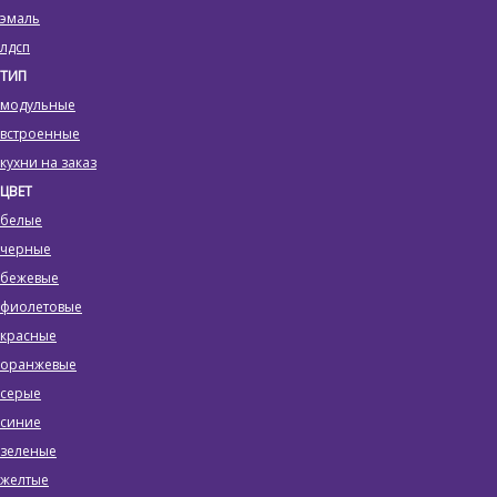
эмаль
лдсп
ТИП
модульные
встроенные
кухни на заказ
ЦВЕТ
белые
черные
бежевые
фиолетовые
красные
оранжевые
серые
синие
зеленые
желтые