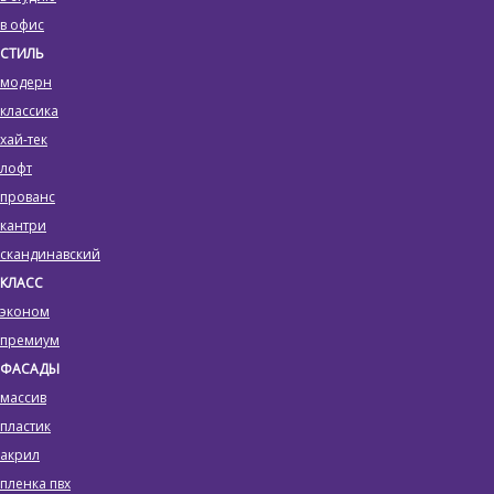
в офис
СТИЛЬ
модерн
классика
хай-тек
лофт
прованс
кантри
скандинавский
КЛАСС
эконом
премиум
ФАСАДЫ
массив
пластик
акрил
пленка пвх