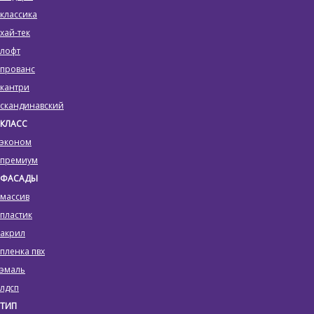
классика
хай-тек
лофт
прованс
кантри
скандинавский
КЛАСС
эконом
премиум
ФАСАДЫ
массив
пластик
акрил
пленка пвх
эмаль
лдсп
ТИП