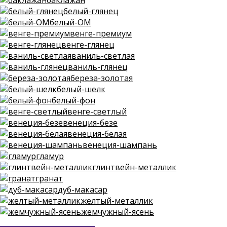
баклажан
белый-глянец
белый-ОМ
венге-премиум
венге-глянец
ваниль-светлая
ваниль-глянец
береза-золотая
белый-шелк
белый-фон
венге-светлый
венеция-безе
венеция-белая
венеция-шампань
гламур
глинтвейн-металлик
гранат
дуб-макасар
желтый-металлик
жемчужный-ясень