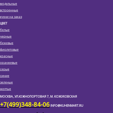
модульные
встроенные
кухни на заказ
ЦВЕТ
белые
черные
бежевые
фиолетовые
красные
оранжевые
серые
синие
зеленые
желтые
МОСКВА, УЛ.ЮЖНОПОРТОВАЯ 7, М. КОЖУХОВСКАЯ
+7(499)348-84-06
INFO@KUHENMART.RU