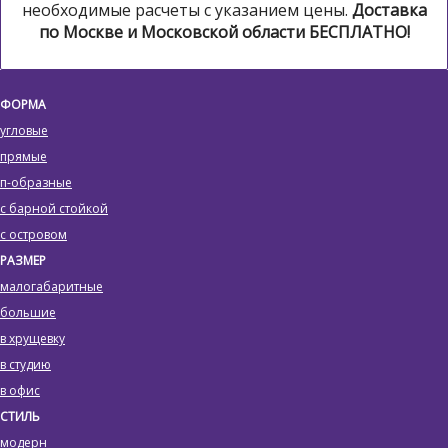
необходимые расчеты с указанием цены.
Доставка
по Москве и Московской области БЕСПЛАТНО!
ФОРМА
угловые
прямые
п-образные
с барной стойкой
с островом
РАЗМЕР
малогабаритные
большие
в хрущевку
в студию
в офис
СТИЛЬ
модерн