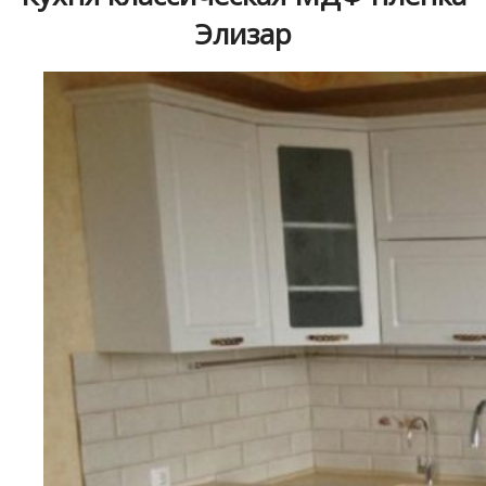
Элизар