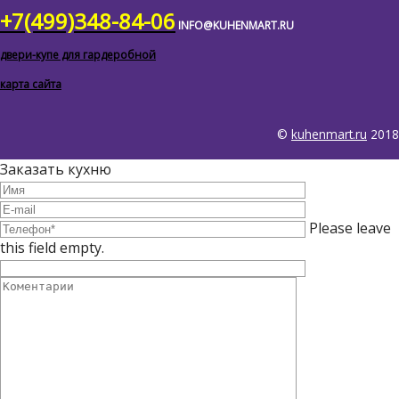
+7(499)348-84-06
INFO@KUHENMART.RU
двери-купе для гардеробной
карта сайта
©
kuhenmart.ru
2018
Заказать кухню
Please leave
this field empty.