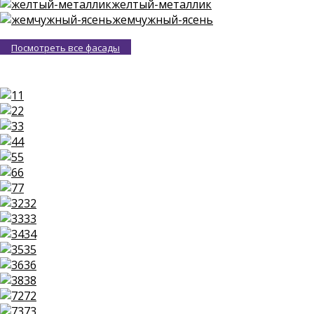
желтый-металлик
жемчужный-ясень
Посмотреть все фасады
1
2
3
4
5
6
7
32
33
34
35
36
38
72
73