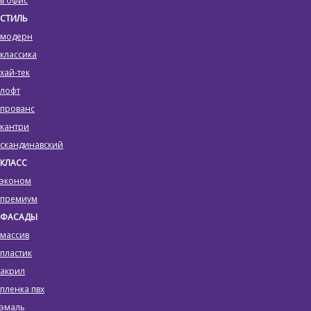
в офис
СТИЛЬ
модерн
классика
хай-тек
лофт
прованс
кантри
скандинавский
КЛАСС
эконом
премиум
ФАСАДЫ
массив
пластик
акрил
пленка пвх
эмаль