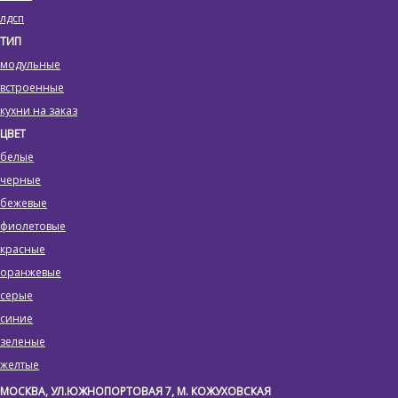
лдсп
ТИП
модульные
встроенные
кухни на заказ
ЦВЕТ
белые
черные
бежевые
фиолетовые
красные
оранжевые
серые
синие
зеленые
желтые
МОСКВА, УЛ.ЮЖНОПОРТОВАЯ 7, М. КОЖУХОВСКАЯ