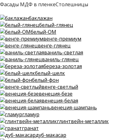
Фасады МДФ в пленке
Столешницы
баклажан
белый-глянец
белый-ОМ
венге-премиум
венге-глянец
ваниль-светлая
ваниль-глянец
береза-золотая
белый-шелк
белый-фон
венге-светлый
венеция-безе
венеция-белая
венеция-шампань
гламур
глинтвейн-металлик
гранат
дуб-макасар